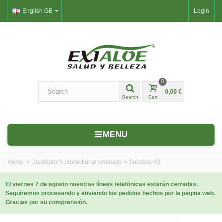
English GB
Login
0
0,00 €
Search
Cart
MENU
Home
>
Distributor's promotional products
>
Success Kit
El viernes 7 de agosto nuestras líneas telefónicas estarán cerradas.
Seguiremos procesando y enviando los pedidos hechos por la página web.
Gracias por su comprensión.