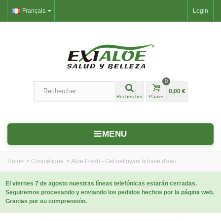
Français
Login
0
0,00 €
Rechercher
Panier
MENU
Home
>
Cosmétique
>
Alóe Fresh - Gel nettoyant à base d'eau
El viernes 7 de agosto nuestras líneas telefónicas estarán cerradas.
Seguiremos procesando y enviando los pedidos hechos por la página web.
Gracias por su comprensión.