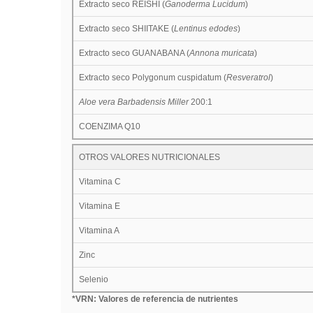
Extracto seco REISHI (
Ganoderma Lucidum
)
Extracto seco SHIITAKE (
Lentinus edodes
)
Extracto seco GUANABANA (
Annona muricata
)
Extracto seco Polygonum cuspidatum (
Resveratrol
)
Aloe vera Barbadensis Miller
200:1
COENZIMA Q10
OTROS VALORES NUTRICIONALES
Vitamina C
Vitamina E
Vitamina A
Zinc
Selenio
*VRN: Valores de referencia de nutrientes