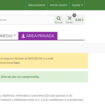
Bienvenido/a
Iniciar sesión
Ayuda
0
0,00 €
Buscar
Carrito:
IMEDIA
ÁREA PRIVADA
o el negocio llámale al 600036239 o e-mail
promocional
Aquí.
. Gracias por su comprensión.
s, vitaminas, minerales y coenzima Q10 que gracias a las
l Selenio y Vitaminas como la C y la E contribuyen a la protección