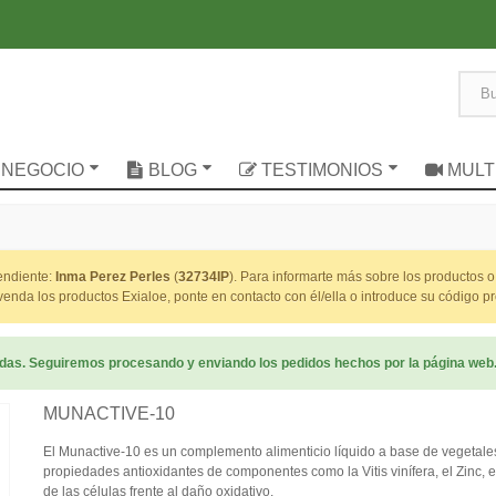
 NEGOCIO
BLOG
TESTIMONIOS
MULT
pendiente:
Inma Perez Perles
(
32734IP
). Para informarte más sobre los productos 
da los productos Exialoe, ponte en contacto con él/ella o introduce su código 
radas. Seguiremos procesando y enviando los pedidos hechos por la página web
MUNACTIVE-10
El Munactive-10 es un complemento alimenticio líquido a base de vegetale
propiedades antioxidantes de componentes como la Vitis vinífera, el Zinc, e
de las células frente al daño oxidativo.