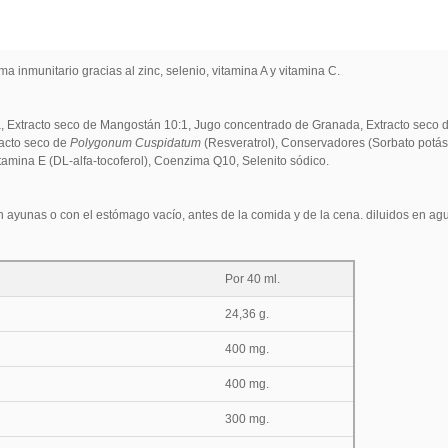
a inmunitario gracias al zinc, selenio, vitamina A y vitamina C.
, Extracto seco de Mangostán 10:1, Jugo concentrado de Granada, Extracto seco d
racto seco de
Polygonum Cuspidatum
(Resveratrol), Conservadores (Sorbato potási
tamina E (DL-alfa-tocoferol), Coenzima Q10, Selenito sódico.
n ayunas o con el estómago vacío, antes de la comida y de la cena. diluidos en ag
Por 40 ml.
24,36 g.
400 mg.
400 mg.
300 mg.