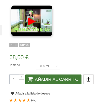
▶
2106
Nuevo
68,00 €
Tamaño
1000 ml
+
AÑADIR AL CARRITO
-
Añadir a la lista de deseos
(
47
)