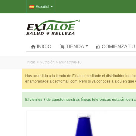
Español
INICIO
TIENDA
COMIENZA TU
Inicio
>
Nutrición
>
Munactive-10
Has accedido a la tienda de Exialoe mediante el distribuidor inde
enamoradadelaloe@gmail.com. Pero si ya conoces a alguien que ven
El viernes 7 de agosto nuestras líneas telefónicas estarán cer