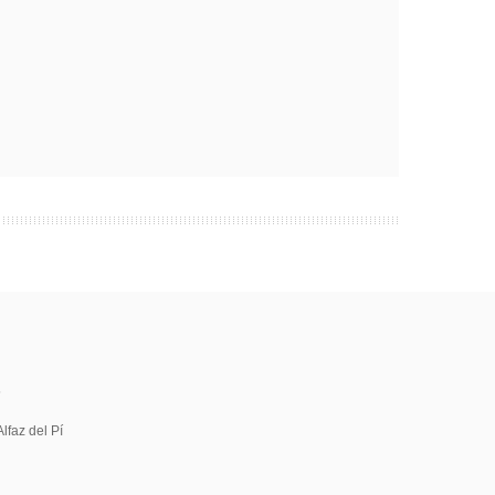
5
lfaz del Pí