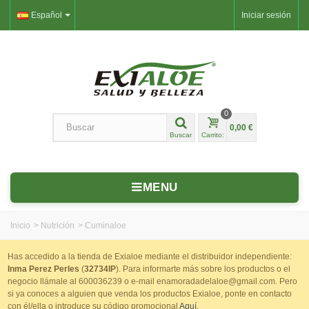
Español
Iniciar sesión
0
0,00 €
Buscar
Carrito:
MENU
Inicio
>
Nutrición
>
Cuminaloe
Has accedido a la tienda de Exialoe mediante el distribuidor independiente:
Inma Perez Perles
(
32734IP
). Para informarte más sobre los productos o el
negocio llámale al 600036239 o e-mail enamoradadelaloe@gmail.com. Pero
si ya conoces a alguien que venda los productos Exialoe, ponte en contacto
con él/ella o introduce su código promocional
Aquí.