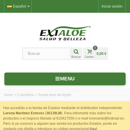
Español
Iniciar sesión
0
0,00 €
Buscar
Carrito:
MENU
Inicio
>
Cosmética
>
Aceite puro de Argán
Has accedido a la tienda de Exialoe mediante el distribuidor independiente:
Lorena Martinez Estevez
(
36139LM
). Para informarte más sobre los
productos o el negocio llámale al 610627556 o e-mail lorename@hotmail.es.
Pero si ya conoces a alguien que venda los productos Exialoe, ponte en
contacto con él/ella o introduce su código promocional
Aquí.