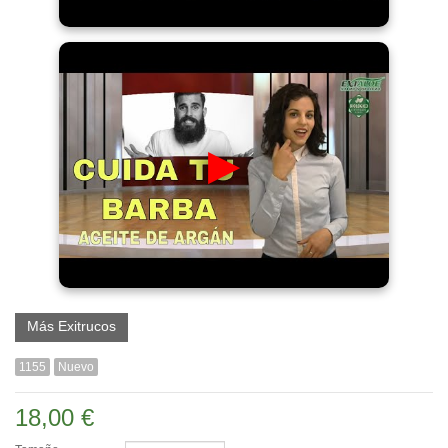
▶
Más Exitrucos
1155
Nuevo
18,00 €