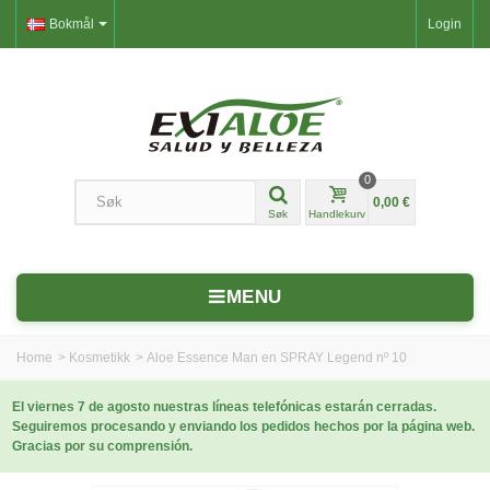
Bokmål
Login
0
0,00 €
Søk
Handlekurv
MENU
Home
>
Kosmetikk
>
Aloe Essence Man en SPRAY Legend nº 10
El viernes 7 de agosto nuestras líneas telefónicas estarán cerradas.
Seguiremos procesando y enviando los pedidos hechos por la página web.
Gracias por su comprensión.