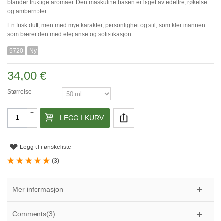
blander fruktige aromaer. Den maskuline basen er laget av edeltre, røkelse
og ambernoter.
En frisk duft, men med mye karakter, personlighet og stil, som kler mannen
som bærer den med eleganse og sofistikasjon.
5720
Ny
34,00 €
Størrelse
+
LEGG I KURV
-
Legg til i ønskeliste
(
3
)
Mer informasjon
Comments(3)