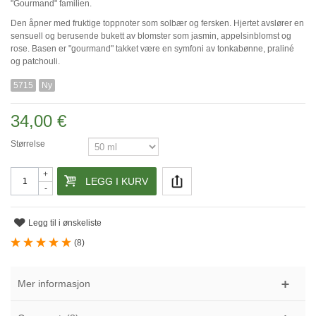
"Gourmand" familien.
Den åpner med fruktige toppnoter som solbær og fersken. Hjertet avslører en
sensuell og berusende bukett av blomster som jasmin, appelsinblomst og
rose. Basen er "gourmand" takket være en symfoni av tonkabønne, praliné
og patchouli.
5715
Ny
34,00 €
Størrelse
+
LEGG I KURV
-
Legg til i ønskeliste
(
8
)
Mer informasjon