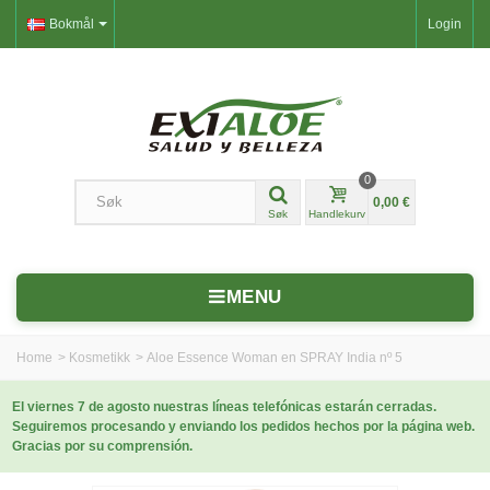
Bokmål
Login
0
0,00 €
Søk
Handlekurv
MENU
Home
>
Kosmetikk
>
Aloe Essence Woman en SPRAY India nº 5
El viernes 7 de agosto nuestras líneas telefónicas estarán cerradas.
Seguiremos procesando y enviando los pedidos hechos por la página web.
Gracias por su comprensión.