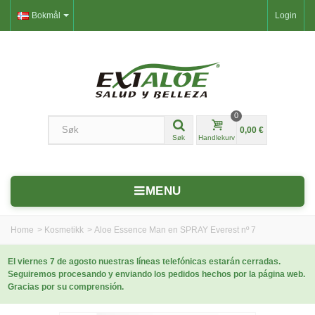
Bokmål
Login
0
0,00 €
Søk
Handlekurv
MENU
Home
>
Kosmetikk
>
Aloe Essence Man en SPRAY Everest nº 7
El viernes 7 de agosto nuestras líneas telefónicas estarán cerradas.
Seguiremos procesando y enviando los pedidos hechos por la página web.
Gracias por su comprensión.