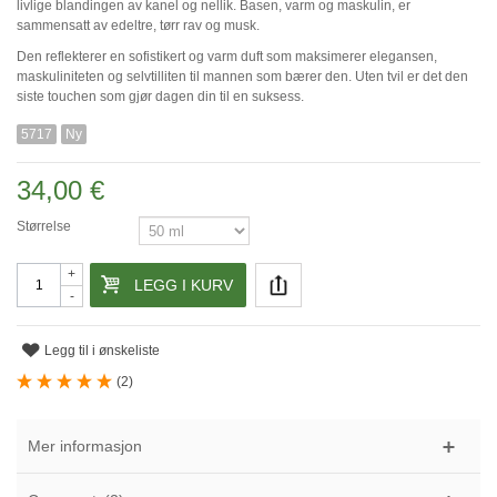
livlige blandingen av kanel og nellik. Basen, varm og maskulin, er
sammensatt av edeltre, tørr rav og musk.
Den reflekterer en sofistikert og varm duft som maksimerer elegansen,
maskuliniteten og selvtilliten til mannen som bærer den. Uten tvil er det den
siste touchen som gjør dagen din til en suksess.
5717
Ny
34,00 €
Størrelse
+
LEGG I KURV
-
Legg til i ønskeliste
(
2
)
Mer informasjon