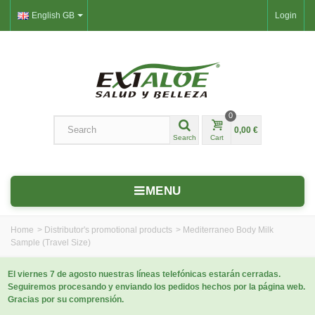
English GB
Login
0
0,00 €
Search
Cart
MENU
Home
>
Distributor's promotional products
>
Mediterraneo Body Milk
Sample (Travel Size)
El viernes 7 de agosto nuestras líneas telefónicas estarán cerradas.
Seguiremos procesando y enviando los pedidos hechos por la página web.
Gracias por su comprensión.