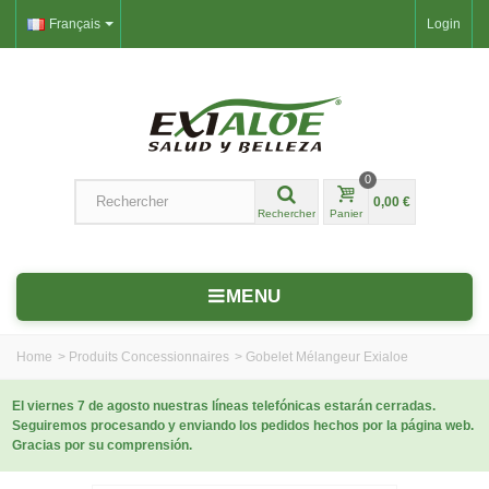
Français
Login
0
0,00 €
Rechercher
Panier
MENU
Home
>
Produits Concessionnaires
>
Gobelet Mélangeur Exialoe
El viernes 7 de agosto nuestras líneas telefónicas estarán cerradas.
Seguiremos procesando y enviando los pedidos hechos por la página web.
Gracias por su comprensión.