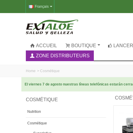
Français
ACCUEIL
BOUTIQUE
LANCER
ZONE DISTRIBUTEURS
Home
>
Cosmétique
El viernes 7 de agosto nuestras líneas telefónicas estarán cer
COSMÉ
COSMÉTIQUE
Nutrition
Cosmétique