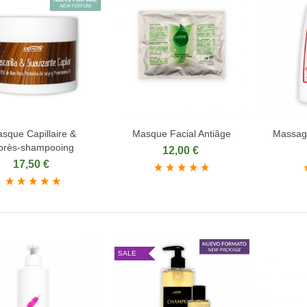
sque Capillaire &
Masque Facial Antiâge
Massage
jouter au panier
Ajouter au panier
Ajou
près‑shampooing
12,00 €
17,50 €
SALE