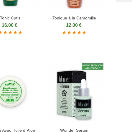
Tonic Cutis
Tonique à la Camomille
ter au panier
Ajouter au panier
16,00 €
12,00 €
e Avec Huile d´Aloe
Wonder Sérum
ter au panier
Ajouter au panier