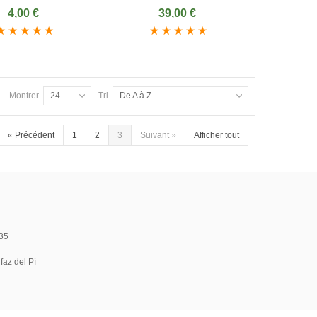
4,00 €
39,00 €
Montrer
24
Tri
De A à Z
«
Précédent
1
2
3
Suivant
»
Afficher tout
35
faz del Pí