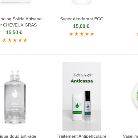
oing Solide Artisanal
Super déodorant ECO
jouter au panier
Ajouter au panier
Ajou
ur CHEVEUX GRAS
15,00 €
15,50 €
ique doux anti-âge
Traitement Antipelliculaire
Vaselin
jouter au panier
Ajouter au panier
Ajou