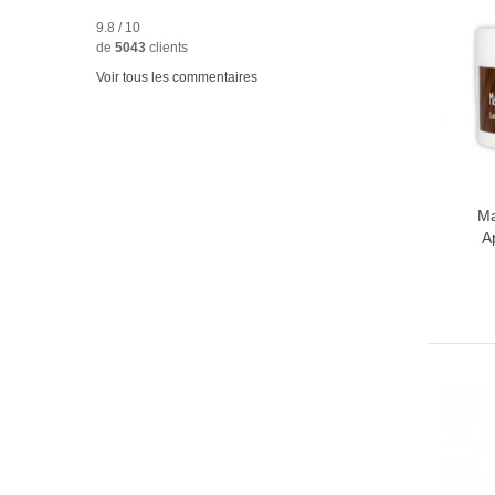
9.8 / 10
de
5043
clients
Voir tous les commentaires
Ma
A
A