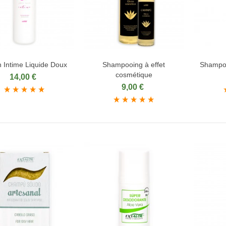
 Intime Liquide Doux
Shampooing à effet
Shampooi
jouter au panier
Ajouter au panier
Ajou
cosmétique
14,00 €
9,00 €