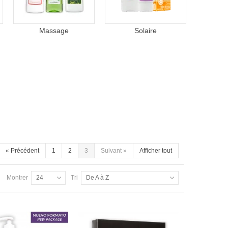
Massage
Solaire
«
Précédent
1
2
3
Suivant
»
Afficher tout
Montrer
24
Tri
De A à Z