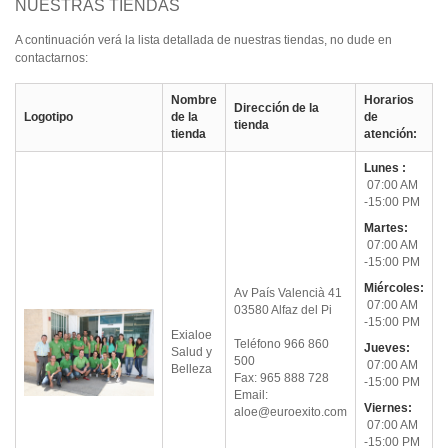
NUESTRAS TIENDAS
A continuación verá la lista detallada de nuestras tiendas, no dude en
contactarnos:
Nombre
Horarios
Dirección de la
Logotipo
de la
de
tienda
tienda
atención:
Lunes :
07:00 AM
-15:00 PM
Martes:
07:00 AM
-15:00 PM
Miércoles:
Av País Valencià 41
07:00 AM
03580
Alfaz del Pi
-15:00 PM
Exialoe
Teléfono 966 860
Jueves:
Salud y
500
07:00 AM
Belleza
Fax: 965 888 728
-15:00 PM
Email:
Viernes:
aloe@euroexito.com
07:00 AM
-15:00 PM