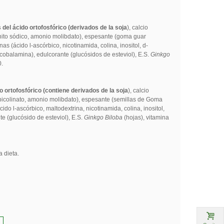
 del ácido ortofosfórico (derivados de la soja
), calcio
enito sódico, amonio molibdato), espesante (goma guar
nas (ácido l-ascórbico, nicotinamida, colina, inositol, d-
nocobalamina), edulcorante (glucósidos de esteviol), E.S.
Ginkgo
0.
o ortofosfórico (contiene derivados de la soja
), calcio
 picolinato, amonio molibdato), espesante (semillas de Goma
cido l-ascórbico, maltodextrina, nicotinamida, colina, inositol,
te (glucósido de esteviol), E.S.
Ginkgo Biloba
(hojas), vitamina
 dieta.