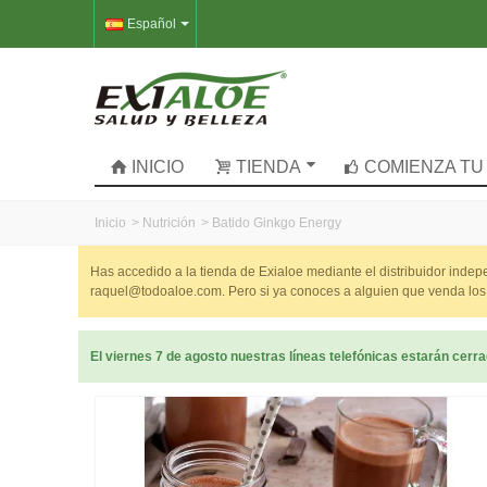
Español
INICIO
TIENDA
COMIENZA TU
Inicio
>
Nutrición
>
Batido Ginkgo Energy
Has accedido a la tienda de Exialoe mediante el distribuidor inde
raquel@todoaloe.com. Pero si ya conoces a alguien que venda los 
El viernes 7 de agosto nuestras líneas telefónicas estarán cer