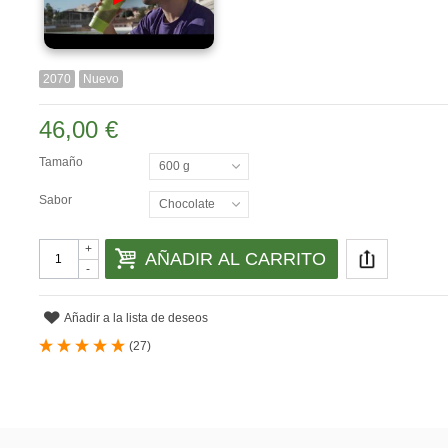
2070
Nuevo
46,00 €
Tamaño
600 g
Sabor
Chocolate
+
AÑADIR AL CARRITO
-
Añadir a la lista de deseos
(
27
)