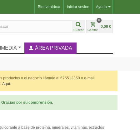
Bienvenido/a
Iniciar sesión
Ayuda
0
0,00 €
Buscar
Carrito:
IMEDIA
ÁREA PRIVADA
os productos o el negocio llámale al 675512359 o e-mail
al
Aquí.
. Gracias por su comprensión.
ulcorante a base de proteína, minerales, vitaminas, extractos