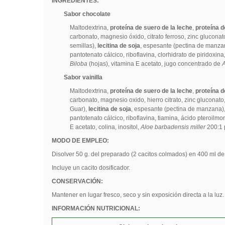
INGREDIENTES:
Sabor chocolate
Maltodextrina,
proteína de suero de la leche
,
proteína d
carbonato, magnesio óxido, citrato ferroso, zinc glucon
semillas),
lecitina de soja
, espesante (pectina de manza
pantotenato cálcico, riboflavina, clorhidrato de piridoxin
Biloba
(hojas), vitamina E acetato, jugo concentrado de
A
Sabor vainilla
Maltodextrina,
proteína de suero de la leche
,
proteína d
carbonato, magnesio oxido, hierro citrato, zinc glucona
Guar),
lecitina de soja
, espesante (pectina de manzana)
pantotenato cálcico, riboflavina, tiamina, ácido pteroilmo
E acetato, colina, inositol,
Aloe barbadensis miller
200:1 p
MODO DE EMPLEO:
Disolver 50 g. del preparado (2 cacitos colmados) en 400 ml d
Incluye un cacito dosificador.
CONSERVACIÓN:
Mantener en lugar fresco, seco y sin exposición directa a la luz.
INFORMACIÓN NUTRICIONAL: