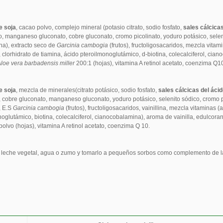
e soja
, cacao polvo, complejo mineral (potasio citrato, sodio fosfato,
sales cálcicas
ato, manganeso gluconato, cobre gluconato, cromo picolinato, yoduro potásico, sel
na), extracto seco de
Garcinia cambogia
(frutos), fructoligosacaridos, mezcla vitami
a, clorhidrato de tiamina, ácido pteroilmonoglutámico, d-biotina, colecalciferol, cia
loe vera barbadensis miller
200:1 (hojas), vitamina A retinol acetato, coenzima Q1
e soja
, mezcla de minerales(citrato potásico, sodio fosfato,
sales cálcicas del ácid
to, cobre gluconato, manganeso gluconato, yoduro potásico, selenito sódico, cromo
, E.S
Garcinia cambogia
(frutos), fructoligosacaridos, vainillina, mezcla vitaminas (a
noglutámico, biotina, colecalciferol, cianocobalamina), aroma de vainilla, edulcoran
olvo (hojas), vitamina A retinol acetato, coenzima Q 10.
e leche vegetal, agua o zumo y tomarlo a pequeños sorbos como complemento de la