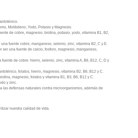
Pantoténico.
romo, Molibdeno, Yodo, Potasio y Magnesio.
ente de cobre, magnesio, biotina, potasio, yodo, vitamina B1, B2,
er una fuente cobre, manganeso, selenio, zinc, vitamina B2, C y E.
 ser una fuente de calcio, fosforo, magnesio, manganeso,
fuente de cobre. hierro, selenio, zinc, vitamina A, B6, B12, C, D y
ntoténico, folatos, hierro, magnesio, vitamina B2, B6, B12 y C.
otina, magnesio, folatos y vitamina B1, B3, B6, B12 y C.
odo y zinc.
 a las defensas naturales contra microorganismos, además de
tizar nuestra calidad de vida.