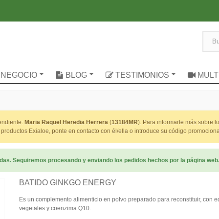
 NEGOCIO
BLOG
TESTIMONIOS
MULT
pendiente:
Maria Raquel Heredia Herrera
(
13184MR
). Para informarte más sobre l
productos Exialoe, ponte en contacto con él/ella o introduce su código promocion
radas. Seguiremos procesando y enviando los pedidos hechos por la página web
BATIDO GINKGO ENERGY
Es un complemento alimenticio en polvo preparado para reconstituir, con ed
vegetales y coenzima Q10.