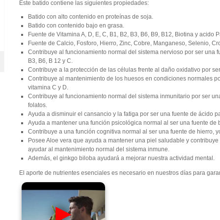
Este batido contiene las siguientes propiedades:
Batido con alto contenido en proteínas de soja.
Batido con contenido bajo en grasa.
Fuente de Vitamina A, D, E, C, B1, B2, B3, B6, B9, B12, Biotina y acido 
Fuente de Calcio, Fosforo, Hierro, Zinc, Cobre, Manganeso, Selenio, C
Contribuye al funcionamiento normal del sistema nervioso por ser una fu
B3, B6, B 12 y C.
Contribuye a la protección de las células frente al daño oxidativo por s
Contribuye al mantenimiento de los huesos en condiciones normales por
vitamina C y D.
Contribuye al funcionamiento normal del sistema inmunitario por ser una 
folatos.
Ayuda a disminuir el cansancio y la fatiga por ser una fuente de ácido pa
Ayuda a mantener una función psicológica normal al ser una fuente de bi
Contribuye a una función cognitiva normal al ser una fuente de hierro, y
Posee Aloe vera que ayuda a mantener una piel saludable y contribuye
ayudar al mantenimiento normal del sistema inmune.
Además, el ginkgo biloba ayudará a mejorar nuestra actividad mental.
El aporte de nutrientes esenciales es necesario en nuestros días para garan
▶