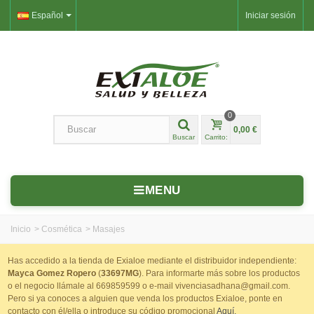
Español
Iniciar sesión
0
0,00 €
Buscar
Carrito:
MENU
Inicio
>
Cosmética
>
Masajes
Has accedido a la tienda de Exialoe mediante el distribuidor independiente:
Mayca Gomez Ropero
(
33697MG
). Para informarte más sobre los productos
o el negocio llámale al 669859599 o e-mail vivenciasadhana@gmail.com.
Pero si ya conoces a alguien que venda los productos Exialoe, ponte en
contacto con él/ella o introduce su código promocional
Aquí.