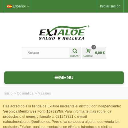
Español
Iniciar sesión
0
0,00 €
Buscar
Carrito:
MENU
Inicio
>
Cosmética
>
Masajes
Has accedido a la tienda de Exialoe mediante el distribuidor independiente:
Veronica Membrives Font
(
16732VM
). Para informarte más sobre los
productos o el negocio llámale al 621243321 o e-mail
naturalmentealoe@outlook.es. Pero si ya conoces a alguien que venda los
productos Exialoe, ponte en contacto con él/ella o introduce su código