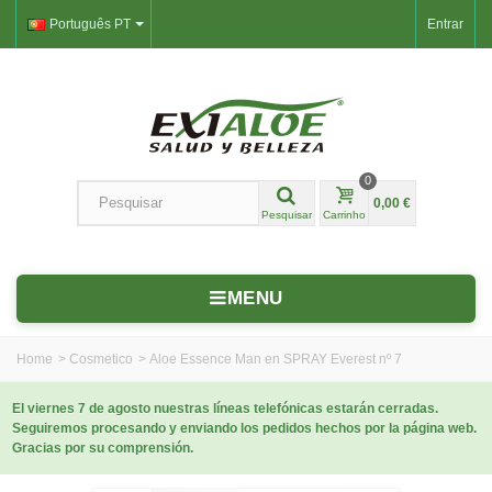
Português PT
Entrar
0
0,00 €
Pesquisar
Carrinho
MENU
Home
>
Cosmetico
>
Aloe Essence Man en SPRAY Everest nº 7
El viernes 7 de agosto nuestras líneas telefónicas estarán cerradas.
Seguiremos procesando y enviando los pedidos hechos por la página web.
Gracias por su comprensión.