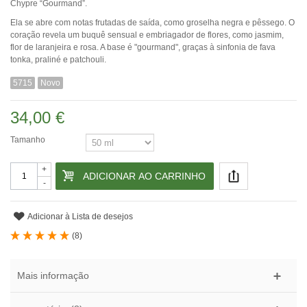
Chypre “Gourmand”.
Ela se abre com notas frutadas de saída, como groselha negra e pêssego. O
coração revela um buquê sensual e embriagador de flores, como jasmim,
flor de laranjeira e rosa. A base é "gourmand", graças à sinfonia de fava
tonka, praliné e patchouli.
5715
Novo
34,00 €
Tamanho
+
ADICIONAR AO CARRINHO
-
Adicionar à Lista de desejos
(
8
)
Mais informação