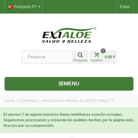
Português PT
Entrar
0
0,00 €
Pesquisar
Carrinho
MENU
Home
>
Cosmetico
>
Aloe Essence Woman en SPRAY India nº 5
El viernes 7 de agosto nuestras líneas telefónicas estarán cerradas.
Seguiremos procesando y enviando los pedidos hechos por la página web.
Gracias por su comprensión.