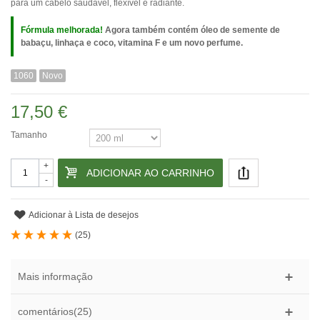
para um cabelo saudável, flexível e radiante.
Fórmula melhorada!
Agora também contém óleo de semente de
babaçu, linhaça e coco, vitamina F e um novo perfume.
1060
Novo
17,50 €
Tamanho
+
ADICIONAR AO CARRINHO
-
Adicionar à Lista de desejos
(
25
)
Mais informação
comentários(25)