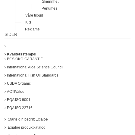
Skjønnhet
Perfumes
Våre tilbud
Kits
Reklame
SIDER
Kvalitetsstempel
BCS ÖKO-GARANTIE
International Aloe Science Council
International Fish Oil Standards
USDA Organic
ACTIValoe
EQA ISO 9001
EQA ISO 22716
Starte din bedrift Exialoe
Exialoe produktkatalog