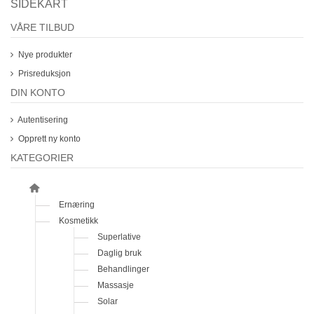
SIDEKART
VÅRE TILBUD
Nye produkter
Prisreduksjon
DIN KONTO
Autentisering
Opprett ny konto
KATEGORIER
Ernæring
Kosmetikk
Superlative
Daglig bruk
Behandlinger
Massasje
Solar