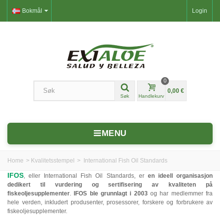
Bokmål
Login
0
0,00 €
Søk
Handlekurv
MENU
Home
>
Kvalitetsstempel
>
International Fish Oil Standards
IFOS
, eller International Fish Oil Standards, er
en ideell organisasjon
dedikert til vurdering og sertifisering av kvaliteten på
fiskeoljesupplementer
.
IFOS ble grunnlagt i 2003
og har medlemmer fra
hele verden, inkludert produsenter, prosessorer, forskere og forbrukere av
fiskeoljesupplementer.