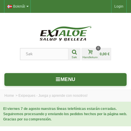
Bokmål
Login
0
0,00 €
Søk
Handlekurv
MENU
Home
>
Exipeques - Juega y aprende con nosotros!
El viernes 7 de agosto nuestras líneas telefónicas estarán cerradas.
Seguiremos procesando y enviando los pedidos hechos por la página web.
Gracias por su comprensión.