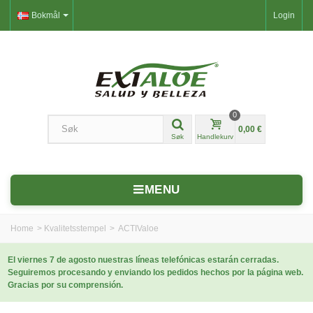
Bokmål
Login
0
0,00 €
Søk
Handlekurv
MENU
Home
>
Kvalitetsstempel
>
ACTIValoe
El viernes 7 de agosto nuestras líneas telefónicas estarán cerradas.
Seguiremos procesando y enviando los pedidos hechos por la página web.
Gracias por su comprensión.