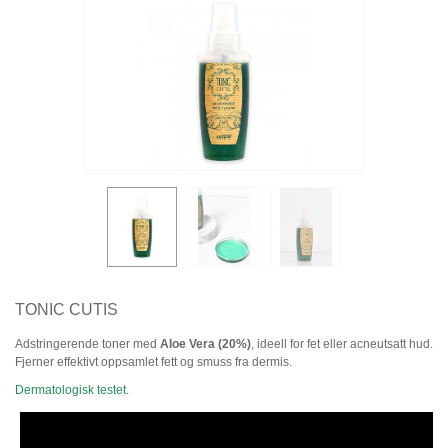
TONIC CUTIS
Adstringerende toner med
Aloe Vera (20%)
, ideell for fet eller acneutsatt hud.
Fjerner effektivt oppsamlet fett og smuss fra dermis.
Dermatologisk testet
.