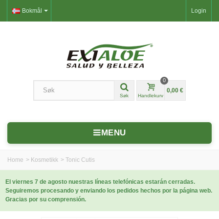
Bokmål
Login
0
0,00 €
Søk
Handlekurv
MENU
Home
>
Kosmetikk
>
Tonic Cutis
El viernes 7 de agosto nuestras líneas telefónicas estarán cerradas.
Seguiremos procesando y enviando los pedidos hechos por la página web.
Gracias por su comprensión.