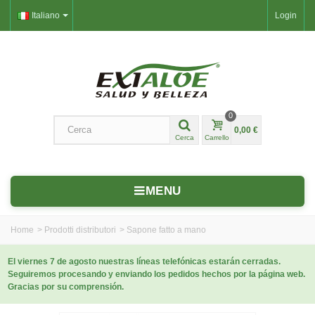
Italiano
Login
0
0,00 €
Cerca
Carrello
MENU
Home
>
Prodotti distributori
>
Sapone fatto a mano
El viernes 7 de agosto nuestras líneas telefónicas estarán cerradas.
Seguiremos procesando y enviando los pedidos hechos por la página web.
Gracias por su comprensión.