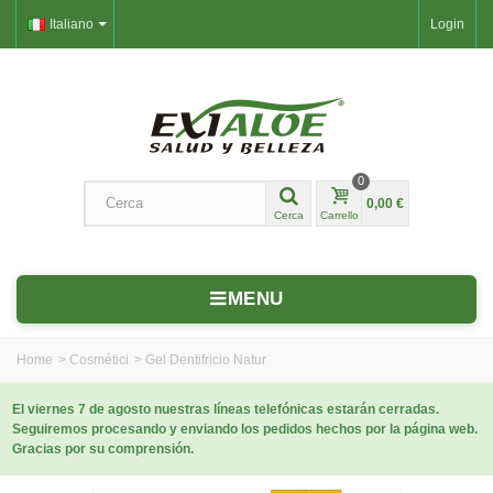
Italiano
Login
0
0,00 €
Cerca
Carrello
MENU
Home
>
Cosmétici
>
Gel Dentifricio Natur
El viernes 7 de agosto nuestras líneas telefónicas estarán cerradas.
Seguiremos procesando y enviando los pedidos hechos por la página web.
Gracias por su comprensión.