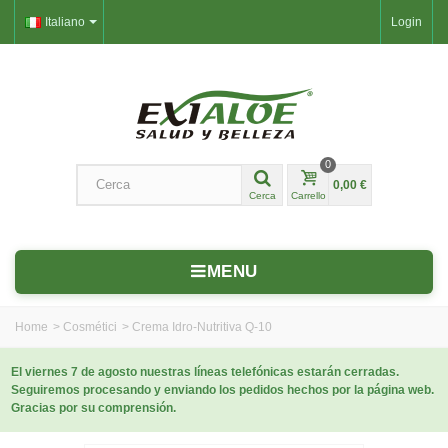
Italiano
Login
0
0,00 €
Cerca
Carrello
MENU
Home
>
Cosmétici
>
Crema Idro-Nutritiva Q-10
El viernes 7 de agosto nuestras líneas telefónicas estarán cerradas.
Seguiremos procesando y enviando los pedidos hechos por la página web.
Gracias por su comprensión.