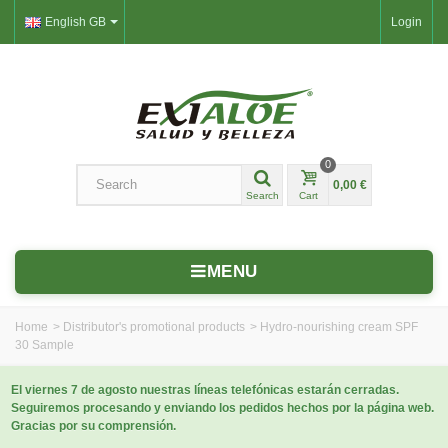
English GB
Login
0
0,00 €
Search
Cart
MENU
Home
>
Distributor's promotional products
>
Hydro-nourishing cream SPF
30 Sample
El viernes 7 de agosto nuestras líneas telefónicas estarán cerradas.
Seguiremos procesando y enviando los pedidos hechos por la página web.
Gracias por su comprensión.