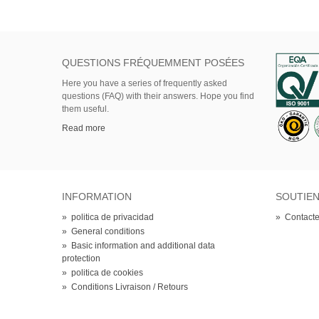
QUESTIONS FRÉQUEMMENT POSÉES
Here
you
have
a series of
frequently asked
questions (FAQ)
with their answers.
Hope
you find
them useful.
Read more
INFORMATION
SOUTIE
»
politica de privacidad
»
Contact
»
General conditions
»
Basic information and additional data
protection
»
politica de cookies
»
Conditions Livraison / Retours