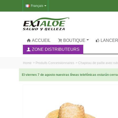
Français
ACCUEIL
BOUTIQUE
LANCER
ZONE DISTRIBUTEURS
Home
>
Produits Concessionnaires
>
Chapeau de paille avec rub
El viernes 7 de agosto nuestras líneas telefónicas estarán cer