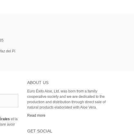
35
faz del Pí
ABOUT US
Euro Éxito Aloe, Ltd. was born from a family
cooperative society and we are dedicated to the
production and distribution through direct sale of
natural products elaborated with Aloe Vera.
Read more
érales
et la
lare avoir
GET SOCIAL