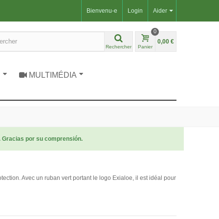
Bienvenu-e
Login
Aider
0
0,00 €
Rechercher
Panier
S
MULTIMÉDIA
. Gracias por su comprensión.
otection. Avec un ruban vert portant le logo Exialoe, il est idéal pour