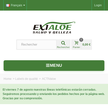
Français
Login
0
0,00 €
Rechercher
Panier
MENU
Home
>
Labels de qualité
>
ACTIValoe
El viernes 7 de agosto nuestras líneas telefónicas estarán cerradas.
Seguiremos procesando y enviando los pedidos hechos por la página web.
Gracias por su comprensión.