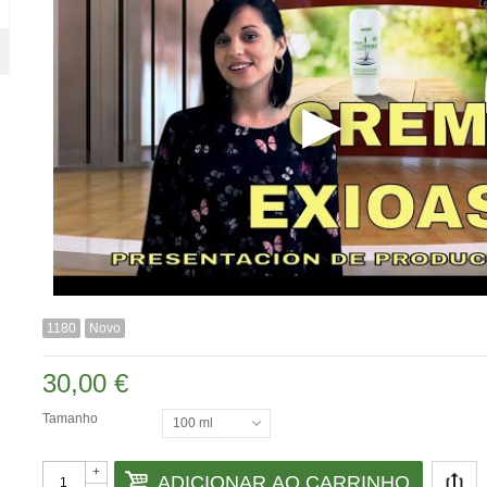
1180
Novo
30,00 €
Tamanho
100 ml
+
ADICIONAR AO CARRINHO