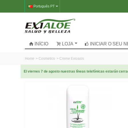
Português PT
INÍCIO
LOJA
INICIAR O SEU 
Home
>
Cosmetico
>
Creme Exioasis
El viernes 7 de agosto nuestras líneas telefónicas estarán cer