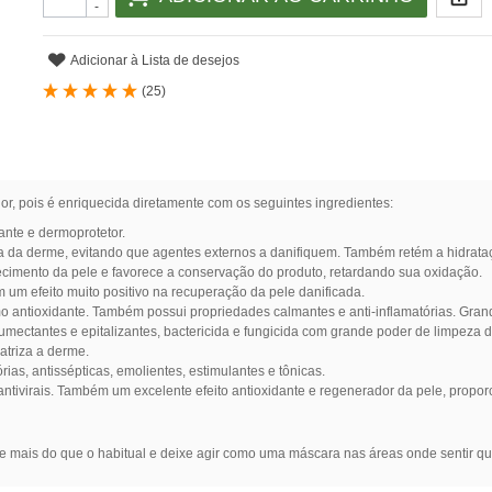
-
Adicionar à Lista de desejos
(
25
)
r, pois é enriquecida diretamente com os seguintes ingredientes:
ante e dermoprotetor.
ora da derme, evitando que agentes externos a danifiquem. Também retém a hidrat
ecimento da pele e favorece a conservação do produto, retardando sua oxidação.
 um efeito muito positivo na recuperação da pele danificada.
mo antioxidante. Também possui propriedades calmantes e anti-inflamatórias. Grande
 umectantes e epitalizantes, bactericida e fungicida com grande poder de limpeza 
catriza a derme.
rias, antissépticas, emolientes, estimulantes e tônicas.
antivirais. Também um excelente efeito antioxidante e regenerador da pele, propo
ue mais do que o habitual e deixe agir como uma máscara nas áreas onde sentir que