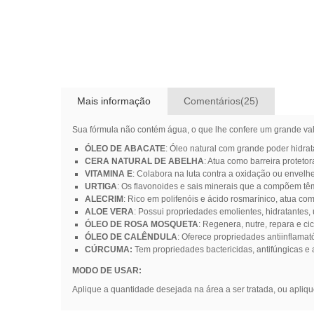
Mais informação
Comentários(25)
Sua fórmula não contém água, o que lhe confere um grande valo
ÓLEO DE ABACATE
: Óleo natural com grande poder hidrat
CERA NATURAL DE ABELHA
: Atua como barreira protet
VITAMINA E
: Colabora na luta contra a oxidação ou envelh
URTIGA
: Os flavonoides e sais minerais que a compõem têm
ALECRIM
: Rico em polifenóis e ácido rosmarínico, atua co
ALOE VERA
: Possui propriedades emolientes, hidratantes,
ÓLEO DE ROSA MOSQUETA
: Regenera, nutre, repara e ci
ÓLEO DE CALÊNDULA
: Oferece propriedades antiinflamató
CÚRCUMA:
Tem propriedades bactericidas, antifúngicas e 
MODO DE USAR:
Aplique a quantidade desejada na área a ser tratada, ou apliq