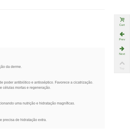
Cart
Prev
Next
ação da derme.
Top
 poder antibiótico e antisséptico. Favorece a cicatrização.
de células mortas e regeneração.
rcionando uma nutrição e hidratação magníficas.
 precisa de hidratação extra.