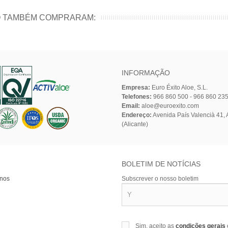
O TAMBÉM COMPRARAM:
INFORMAÇÃO
Empresa:
Euro Éxito Aloe, S.L.
Telefones:
966 860 500 - 966 860 23
Email:
aloe@euroexito.com
Endereço:
Avenida País Valencià 41, A
(Alicante)
BOLETIM DE NOTÍCIAS
-nos
Subscrever o nosso boletim
Sim, aceito as
condições gerais