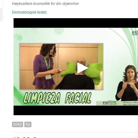
Høykvalitets kosmetikk for din skjønnhet
Dermatologisk testet
.
5040
Ny