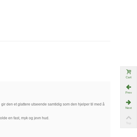
Cart
Prev
 gir den et glattere utseende samtidig som den hjelper til med å
Next
olde en fast, myk og jevn hud.
Top