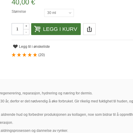
40,00 €
Størrelse
30 ml
+
LEGG I KURV
-
Legg til i ønskeliste
(
20
)
il regenerering, reparasjon, hydrering og næring for dermis.
r, derfor er det nødvendig å øke forbruket. Gir rikelig med fuktighet til huden, og
ig aldrende hud og forbedrer produksjonen av kollagen, noe som bidrar til å oppretth
erasjon.
d aldringsprosessen og dannelse av rynker.