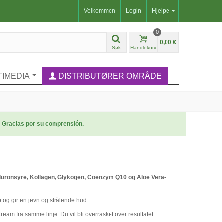
Velkommen
Login
Hjelpe
0
0,00 €
Søk
Handlekurv
TIMEDIA
DISTRIBUTØRER OMRÅDE
. Gracias por su comprensión.
luronsyre, Kollagen, Glykogen, Coenzym Q10 og Aloe Vera-
 og gir en jevn og strålende hud.
m fra samme linje. Du vil bli overrasket over resultatet.