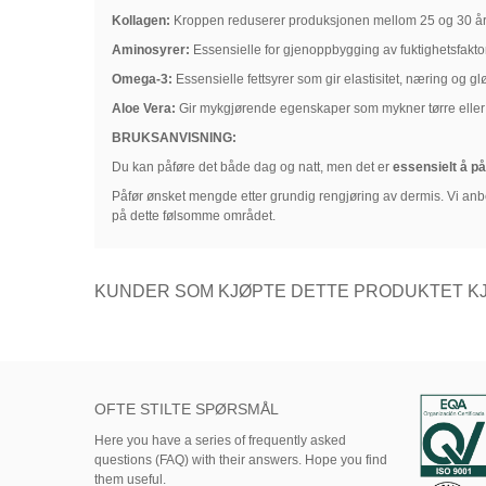
Kollagen:
Kroppen reduserer produksjonen mellom 25 og 30 år, d
Aminosyrer:
Essensielle for gjenoppbygging av fuktighetsfaktoren
Omega-3:
Essensielle fettsyrer som gir elastisitet, næring og glø
Aloe Vera:
Gir mykgjørende egenskaper som mykner tørre eller 
BRUKSANVISNING:
Du kan påføre det både dag og natt, men det er
essensielt å på
Påfør ønsket mengde etter grundig rengjøring av dermis. Vi anb
på dette følsomme området.
KUNDER SOM KJØPTE DETTE PRODUKTET KJ
OFTE STILTE SPØRSMÅL
Here
you
have
a series of
frequently asked
questions (FAQ)
with their answers.
Hope
you find
them useful.