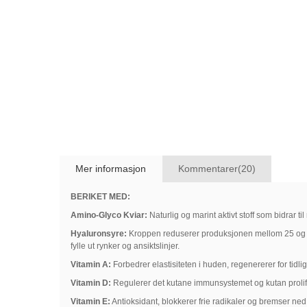
Mer informasjon
Kommentarer(20)
BERIKET MED:
Amino-Glyco Kviar:
Naturlig og marint aktivt stoff som bidrar t
Hyaluronsyre:
Kroppen reduserer produksjonen mellom 25 og 30 å
fylle ut rynker og ansiktslinjer.
Vitamin A:
Forbedrer elastisiteten i huden, regenererer for tidl
Vitamin D:
Regulerer det kutane immunsystemet og kutan prolif
Vitamin E:
Antioksidant, blokkerer frie radikaler og bremser ne