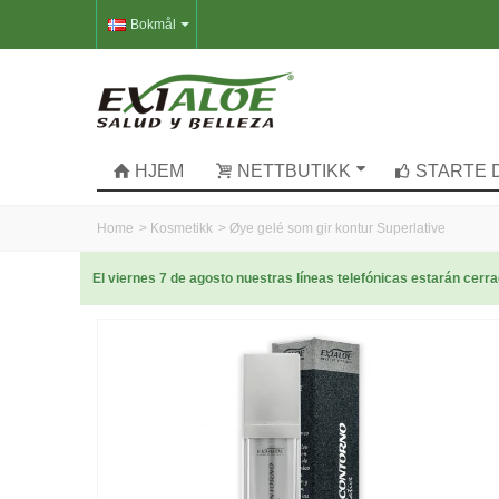
Bokmål
HJEM
NETTBUTIKK
STARTE 
Home
>
Kosmetikk
>
Øye gelé som gir kontur Superlative
El viernes 7 de agosto nuestras líneas telefónicas estarán cer