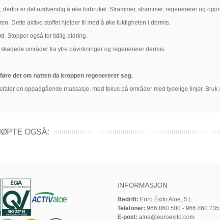
erfor er det nødvendig å øke forbruket. Strammer, strammer, regenererer og oppre
. Dette aktive stoffet hjelper til med å øke fuktigheten i dermis.
d. Stopper også for tidlig aldring.
skadede områder fra ytre påvirkninger og regenererer dermis.
føre det om natten
da kroppen regenererer seg.
efaler en oppadgående massasje, med fokus på områder med tydelige linjer. Bruk al
ØPTE OGSÅ:
INFORMASJON
Bedrift:
Euro Éxito Aloe, S.L.
Telefoner:
966 860 500 - 966 860 235
E-post:
aloe@euroexito.com