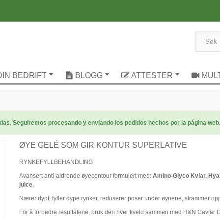
DIN BEDRIFT
BLOGG
ATTESTER
MUL
radas. Seguiremos procesando y enviando los pedidos hechos por la página web
ØYE GELÉ SOM GIR KONTUR SUPERLATIVE
RYNKEFYLLBEHANDLING
Avansert anti-aldrende øyecontour formulert med:
Amino-Glyco Kviar, Hya
juice.
Nærer dypt, fyller dype rynker, reduserer poser under øynene, strammer opp
For å forbedre resultatene, bruk den hver kveld sammen med H&N Caviar Crea