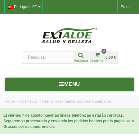
Português PT
Entrar
0
0,00 €
Pesquisar
Carrinho
MENU
Home
>
Cosmetico
>
Creme Reafirmante Corporal Superlative
El viernes 7 de agosto nuestras líneas telefónicas estarán cerradas.
Seguiremos procesando y enviando los pedidos hechos por la página web.
Gracias por su comprensión.