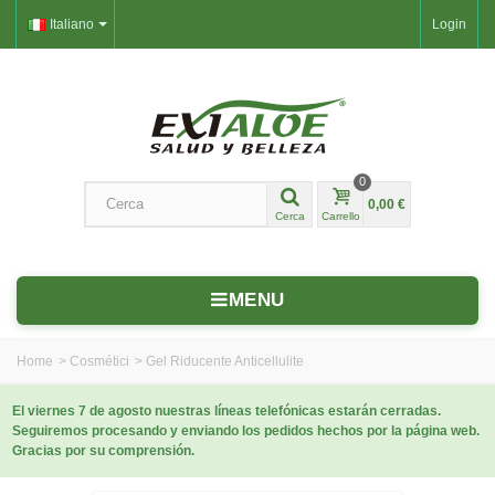
Italiano
Login
0
0,00 €
Cerca
Carrello
MENU
Home
>
Cosmétici
>
Gel Riducente Anticellulite
El viernes 7 de agosto nuestras líneas telefónicas estarán cerradas.
Seguiremos procesando y enviando los pedidos hechos por la página web.
Gracias por su comprensión.