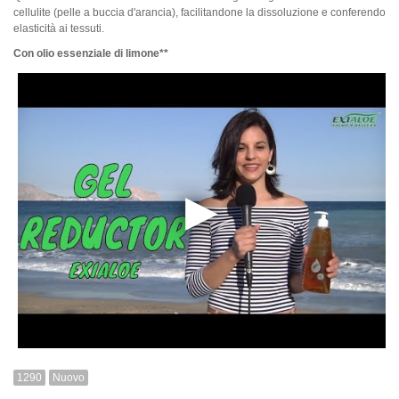
cellulite (pelle a buccia d'arancia), facilitandone la dissoluzione e conferendo
elasticità ai tessuti.
Con olio essenziale di limone**
1290
Nuovo