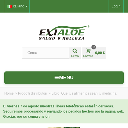
Italiano
Login
0
0,00 €
Cerca
Carrello
MENU
Home
>
Prodotti distributori
>
Libro: Que tus alimentos sean tu medicina
El viernes 7 de agosto nuestras líneas telefónicas estarán cerradas.
Seguiremos procesando y enviando los pedidos hechos por la página web.
Gracias por su comprensión.