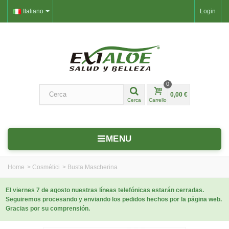
Italiano
Login
0
0,00 €
Cerca
Carrello
MENU
Home
>
Cosmétici
>
Busta Mascherina
El viernes 7 de agosto nuestras líneas telefónicas estarán cerradas.
Seguiremos procesando y enviando los pedidos hechos por la página web.
Gracias por su comprensión.