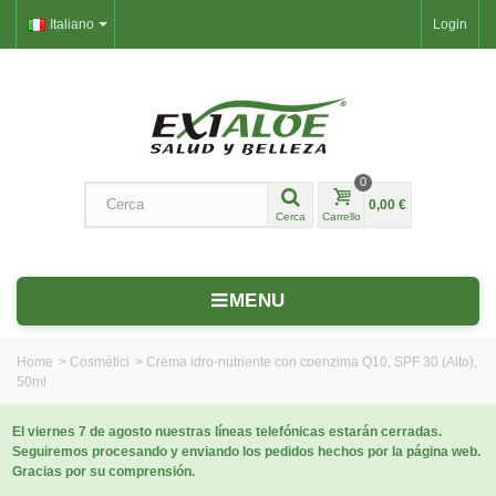
Italiano
Login
0
0,00 €
Cerca
Carrello
MENU
Home
>
Cosmétici
>
Crema idro-nutriente con coenzima Q10, SPF 30 (Alto),
50ml
El viernes 7 de agosto nuestras líneas telefónicas estarán cerradas.
Seguiremos procesando y enviando los pedidos hechos por la página web.
Gracias por su comprensión.