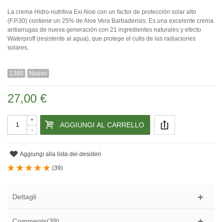
La crema Hidro-nutritiva Exi Aloe con un factor de protección solar alto
(F.P.30) contiene un 25% de Aloe Vera Barbadensis. Es una excelente crema
antiarrugas de nueva generación con 21 ingredientes naturales y efecto
Waterproff (resistente al agua), que protege el cutis de las radiaciones
solares.
1380
Nuovo
27,00 €
+
AGGIUNGI AL CARRELLO
-
Aggiungi alla lista dei desideri
(
39
)
Dettagli
Comments(39)