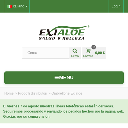
Italiano
Login
0
0,00 €
Cerca
Carrello
MENU
Home
>
Prodotti distributori
>
Ombrellone Exialoe
El viernes 7 de agosto nuestras líneas telefónicas estarán cerradas.
Seguiremos procesando y enviando los pedidos hechos por la página web.
Gracias por su comprensión.