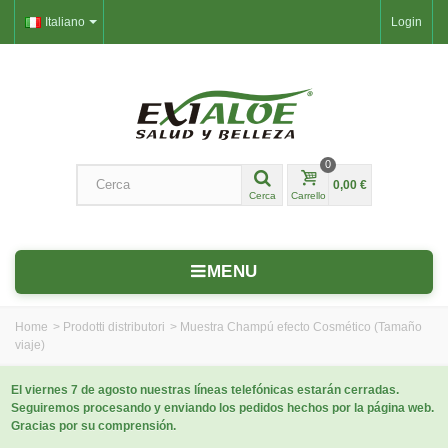
Italiano
Login
0
0,00 €
Cerca
Carrello
MENU
Home
>
Prodotti distributori
>
Muestra Champú efecto Cosmético (Tamaño
viaje)
El viernes 7 de agosto nuestras líneas telefónicas estarán cerradas.
Seguiremos procesando y enviando los pedidos hechos por la página web.
Gracias por su comprensión.